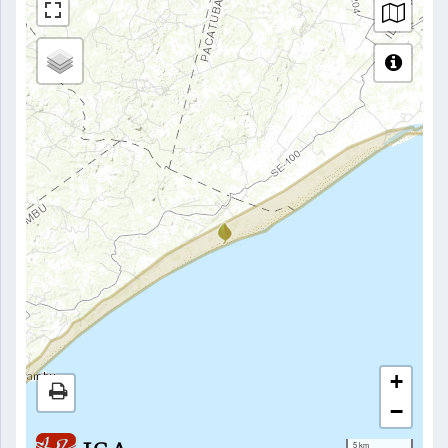
+
−
5 km