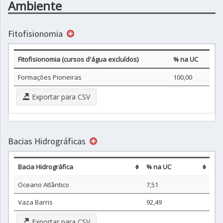
Ambiente
Fitofisionomia
Fitofisionomia (cursos d'água excluídos)
% na UC
Formações Pioneiras
100,00
Exportar para CSV
Bacias Hidrográficas
Bacia Hidrográfica
% na UC
Oceano Atlântico
7,51
Vaza Barris
92,49
Exportar para CSV