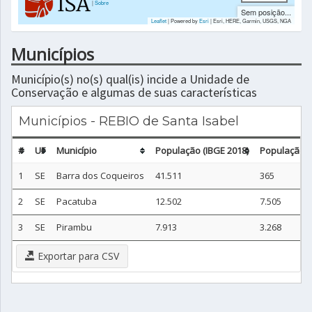
|
Sobre
Sem posição...
Leaflet
| Powered by
Esri
|
Esri, HERE, Garmin, USGS, NGA
Municípios
Município(s) no(s) qual(is) incide a Unidade de
Conservação e algumas de suas características
Municípios - REBIO de Santa Isabel
#
UF
Município
População (IBGE 2018)
População n
1
SE
Barra dos Coqueiros
41.511
365
2
SE
Pacatuba
12.502
7.505
3
SE
Pirambu
7.913
3.268
Exportar para CSV