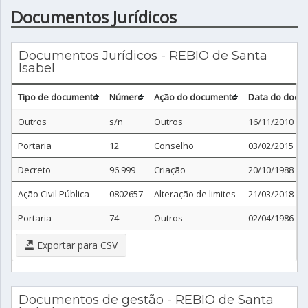
Documentos Jurídicos
Documentos Jurídicos - REBIO de Santa
Isabel
Tipo de documento
Número
Ação do documento
Data do docu
Outros
s/n
Outros
16/11/2010
Portaria
12
Conselho
03/02/2015
Decreto
96.999
Criação
20/10/1988
Ação Civil Pública
0802657
Alteração de limites
21/03/2018
Portaria
74
Outros
02/04/1986
Exportar para CSV
Documentos de gestão - REBIO de Santa