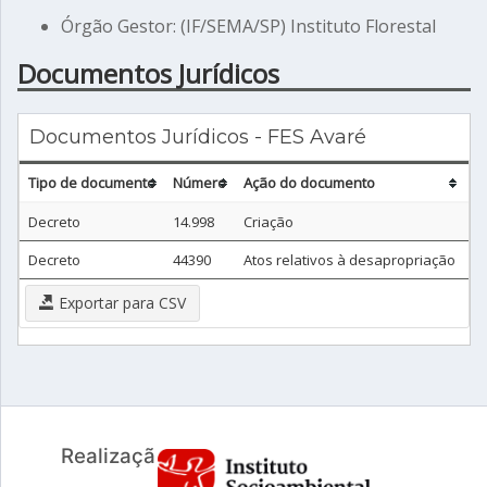
Órgão Gestor: (IF/SEMA/SP) Instituto Florestal
Documentos Jurídicos
Documentos Jurídicos - FES Avaré
Tipo de documento
Número
Ação do documento
D
Decreto
14.998
Criação
0
Decreto
44390
Atos relativos à desapropriação
0
Exportar para CSV