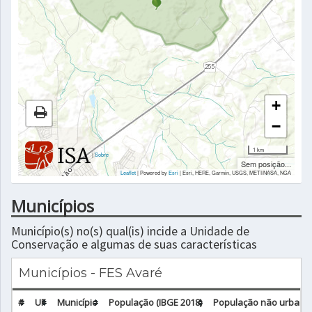
+
−
1 km
|
Sobre
Sem posição...
Leaflet
| Powered by
Esri
|
Esri, HERE, Garmin, USGS, METI/NASA, NGA
Municípios
Município(s) no(s) qual(is) incide a Unidade de
Conservação e algumas de suas características
Municípios - FES Avaré
#
UF
Município
População (IBGE 2018)
População não urbana 