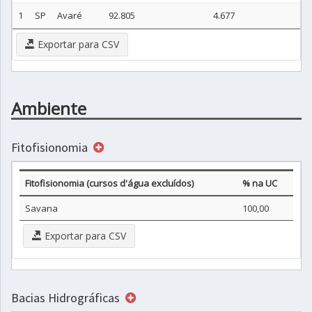
1
SP
Avaré
92.805
4.677
Exportar para CSV
Ambiente
Fitofisionomia
Fitofisionomia (cursos d'água excluídos)
% na UC
Savana
100,00
Exportar para CSV
Bacias Hidrográficas