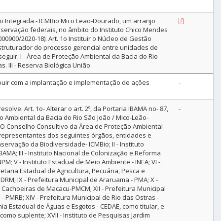
ão Integrada - ICMBio Mico Leão-Dourado, um arranjo
nservação federais, no âmbito do Instituto Chico Mendes
0900/2020-18). Art. 1o Instituir o Núcleo de Gestão
struturador do processo gerencial entre unidades de
guir. I - Área de Proteção Ambiental da Bacia do Rio
 III - Reserva Biológica União.
ribuir com a implantação e implementação de ações
-
ve: Art. 1o- Alterar o art. 2º, da Portaria IBAMA no- 87,
-
 Ambiental da Bacia do Rio São João / Mico-Leão-
° O Conselho Consultivo da Área de Proteção Ambiental
 representantes dos seguintes órgãos, entidades e
rvação da Biodiversidade- ICMBio; II - Instituto
AMA; III - Instituto Nacional de Colonização e Reforma
M; V - Instituto Estadual de Meio Ambiente - INEA; VI -
etaria Estadual de Agricultura, Pecuária, Pesca e
DRM; IX - Prefeitura Municipal de Araruama - PMA; X -
de Cachoeiras de Macacu-PMCM; XII - Prefeitura Municipal
 - PMRB; XIV - Prefeitura Municipal de Rio das Ostras -
hia Estadual de Águas e Esgotos - CEDAE, como titular, e
omo suplente; XVII - Instituto de Pesquisas Jardim