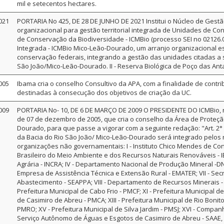
mil e setecentos hectares.
021
PORTARIA No 425, DE 28 DE JUNHO DE 2021 Institui o Núcleo de Gest
organizacional para gestão territorial integrada de Unidades de Co
de Conservação da Biodiversidade - ICMBio (processo SEI no 02126.00
Integrada - ICMBio Mico-Leão-Dourado, um arranjo organizacional e
conservação federais, integrando a gestão das unidades citadas a se
São João/Mico-Leão-Dourado. II - Reserva Biológica de Poço das Antas.
005
Ibama cria o conselho Consultivo da APA, com a finalidade de cont
destinadas à consecução dos objetivos de criação da UC.
009
PORTARIA No- 10, DE 6 DE MARÇO DE 2009 O PRESIDENTE DO ICMBio, resol
de 07 de dezembro de 2005, que cria o conselho da Área de Proteção
Dourado, para que passe a vigorar com a seguinte redação: "Art. 2
da Bacia do Rio São João/ Mico-Leão-Dourado será integrado pelos
organizações não governamentais: I - Instituto Chico Mendes de Conse
Brasileiro do Meio Ambiente e dos Recursos Naturais Renováveis - IB
Agrária - INCRA; IV - Departamento Nacional de Produção Mineral -DNP
Empresa de Assistência Técnica e Extensão Rural - EMATER; VII - Secr
Abastecimento - SEAPPA; VIII - Departamento de Recursos Minerais - 
Prefeitura Municipal de Cabo Frio - PMCF; XI - Prefeitura Municipal 
de Casimiro de Abreu - PMCA; XIII - Prefeitura Municipal de Rio Bonito
PMRO; XV - Prefeitura Municipal de Silva Jardim - PMSJ; XVI - Compan
Serviço Autônomo de Águas e Esgotos de Casimiro de Abreu - SAAE, c