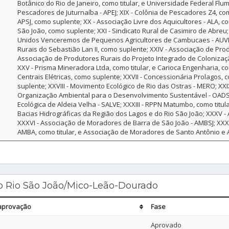
Botânico do Rio de Janeiro, como titular, e Universidade Federal Flum
Pescadores de Juturnaíba - APEJ; XIX - Colônia de Pescadores Z4, co
APSJ, como suplente; XX - Associação Livre dos Aquicultores - ALA, c
São João, como suplente; XXI - Sindicato Rural de Casimiro de Abreu; X
Unidos Venceremos de Pequenos Agricultores de Cambucaes - AUVPA
Rurais do Sebastião Lan II, como suplente; XXIV - Associação de Pro
Associação de Produtores Rurais do Projeto Integrado de Colonizaç
XXV - Prisma Mineradora Ltda, como titular, e Carioca Engenharia, co
Centrais Elétricas, como suplente; XXVII - Concessionária Prolagos, 
suplente; XXVIII - Movimento Ecológico de Rio das Ostras - MERO; XX
Organização Ambiental para o Desenvolvimento Sustentável - OADS; XX
Ecológica de Aldeia Velha - SALVE; XXXIII - RPPN Matumbo, como titul
Bacias Hidrográficas da Região dos Lagos e do Rio São João; XXXV 
XXXVI - Associação de Moradores de Barra de São João - AMBSJ; XXXV
AMBA, como titular, e Associação de Moradores de Santo Antônio e 
o Rio São João/Mico-Leão-Dourado
aprovação
Fase
Aprovado