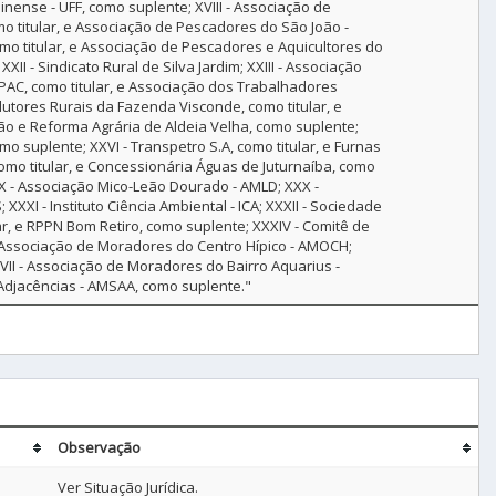
inense - UFF, como suplente; XVIII - Associação de
mo titular, e Associação de Pescadores do São João -
omo titular, e Associação de Pescadores e Aquicultores do
XII - Sindicato Rural de Silva Jardim; XXIII - Associação
C, como titular, e Associação dos Trabalhadores
dutores Rurais da Fazenda Visconde, como titular, e
ão e Reforma Agrária de Aldeia Velha, como suplente;
mo suplente; XXVI - Transpetro S.A, como titular, e Furnas
como titular, e Concessionária Águas de Juturnaíba, como
IX - Associação Mico-Leão Dourado - AMLD; XXX -
XI - Instituto Ciência Ambiental - ICA; XXXII - Sociedade
ar, e RPPN Bom Retiro, como suplente; XXXIV - Comitê de
- Associação de Moradores do Centro Hípico - AMOCH;
II - Associação de Moradores do Bairro Aquarius -
Adjacências - AMSAA, como suplente."
Observação
Ver Situação Jurídica.