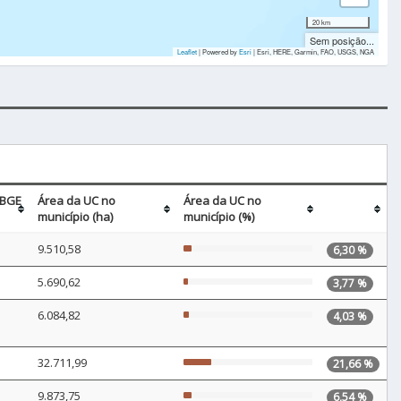
20 km
Sem posição...
Leaflet
| Powered by
Esri
|
Esri, HERE, Garmin, FAO, USGS, NGA
IBGE
Área da UC no
Área da UC no
município (ha)
município (%)
9.510,58
6,30 %
5.690,62
3,77 %
6.084,82
4,03 %
32.711,99
21,66 %
9.873,75
6,54 %