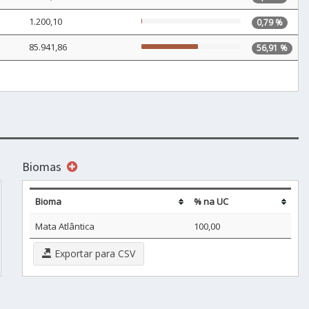
1.200,10
0,79 %
85.941,86
56,91 %
Biomas
Bioma
% na UC
Mata Atlântica
100,00
Exportar para CSV