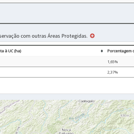
servação com outras Áreas Protegidas.
a à UC (ha)
Porcentagem 
1,65%
2,37%