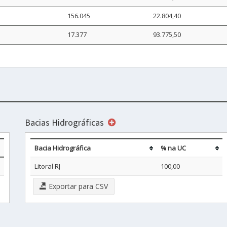
156.045
22.804,40
17.377
93.775,50
Bacias Hidrográficas
Bacia Hidrográfica
% na UC
Litoral RJ
100,00
Exportar para CSV