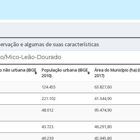
nservação e algumas de suas características
oão/Mico-Leão-Dourado
o não urbana (IBGE
População urbana (IBGE
Área do Município (ha) (
2010)
2017)
124.455
63.827,60
221.102
41.344,90
48.012
95.474,90
43.723
46.291,80
49.239
45.945,80