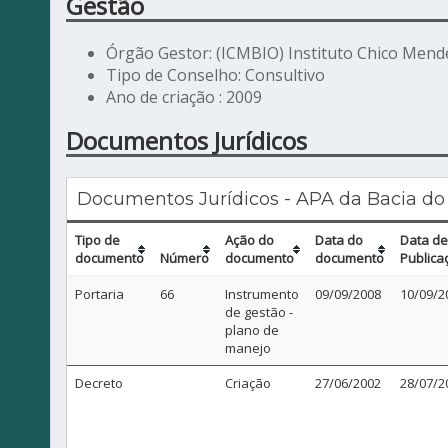
Gestão
Órgão Gestor: (ICMBIO) Instituto Chico Mend
Tipo de Conselho: Consultivo
Ano de criação : 2009
Documentos Jurídicos
Documentos Jurídicos - APA da Bacia do
Tipo de
Ação do
Data do
Data de
documento
Número
documento
documento
Publica
Portaria
66
Instrumento
09/09/2008
10/09/2
de gestão -
plano de
manejo
Decreto
Criação
27/06/2002
28/07/2