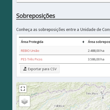
Sobreposições
Conheça as sobreposições entre a Unidade de Con
Área Protegida
Área sobrepost
REBIO União
2.488,00 ha
PES Três Picos
3.586,00 ha
Exportar para CSV