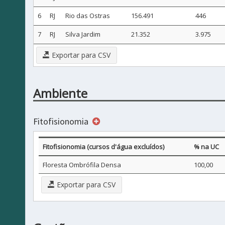
6
RJ
Rio das Ostras
156.491
446
7
RJ
Silva Jardim
21.352
3.975
Exportar para CSV
Ambiente
Fitofisionomia
Fitofisionomia (cursos d'água excluídos)
% na UC
Floresta Ombrófila Densa
100,00
Exportar para CSV