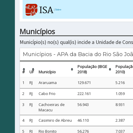
|
Sobre
Municípios
Município(s) no(s) qual(is) incide a Unidade de Co
Municípios - APA da Bacia do Rio São J
População (IBGE
Populaçã
#
UF
Município
2018)
2010)
1
RJ
Araruama
129.671
5.216
2
RJ
Cabo Frio
222.161
1.059
3
RJ
Cachoeiras de
56.943
8.931
Macacu
4
RJ
Casimiro de Abreu
46.110
2.387
5
RJ
Rio Bonito
56.276
7.037