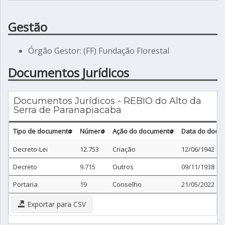
Gestão
Órgão Gestor: (FF) Fundação Florestal
Documentos Jurídicos
Documentos Jurídicos - REBIO do Alto da
Serra de Paranapiacaba
Tipo de documento
Número
Ação do documento
Data do docu
Decreto-Lei
12.753
Criação
12/06/1942
Decreto
9.715
Outros
09/11/1938
Portaria
19
Conselho
21/05/2022
Exportar para CSV