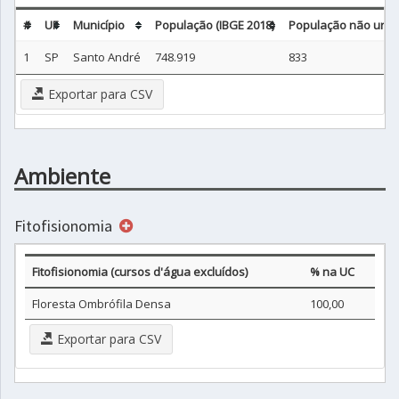
#
UF
Município
População (IBGE 2018)
População não urba
1
SP
Santo André
748.919
833
Exportar para CSV
Ambiente
Fitofisionomia
Fitofisionomia (cursos d'água excluídos)
% na UC
Floresta Ombrófila Densa
100,00
Exportar para CSV