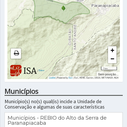
+
−
1 km
|
Sobre
Sem posição...
Leaflet
| Powered by
Esri
|
Esri, HERE, Garmin, USGS, METI/NASA, NGA
Municípios
Município(s) no(s) qual(is) incide a Unidade de
Conservação e algumas de suas características
Municípios - REBIO do Alto da Serra de
Paranapiacaba