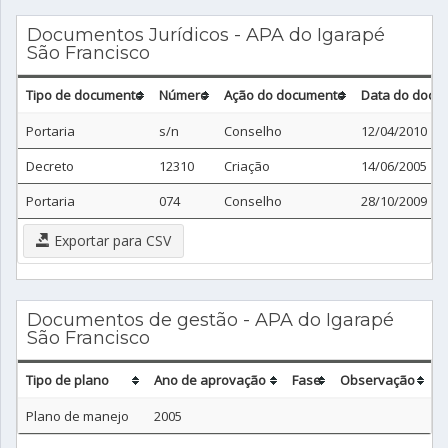
Documentos Jurídicos - APA do Igarapé
São Francisco
Tipo de documento
Número
Ação do documento
Data do docu
Portaria
s/n
Conselho
12/04/2010
Decreto
12310
Criação
14/06/2005
Portaria
074
Conselho
28/10/2009
Exportar para CSV
Documentos de gestão - APA do Igarapé
São Francisco
Tipo de plano
Ano de aprovação
Fase
Observação
Plano de manejo
2005