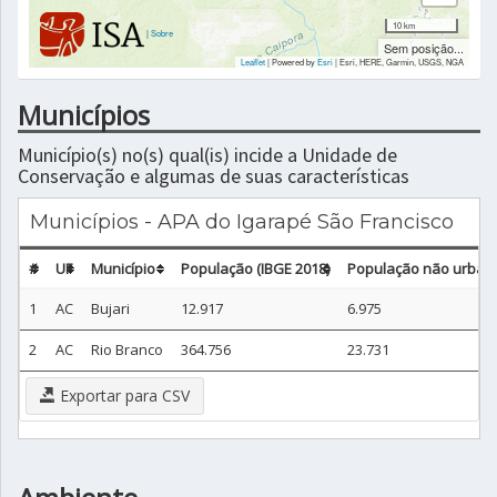
10 km
|
Sobre
Sem posição...
Leaflet
| Powered by
Esri
|
Esri, HERE, Garmin, USGS, NGA
Municípios
Município(s) no(s) qual(is) incide a Unidade de
Conservação e algumas de suas características
Municípios - APA do Igarapé São Francisco
#
UF
Município
População (IBGE 2018)
População não urbana
1
AC
Bujari
12.917
6.975
2
AC
Rio Branco
364.756
23.731
Exportar para CSV