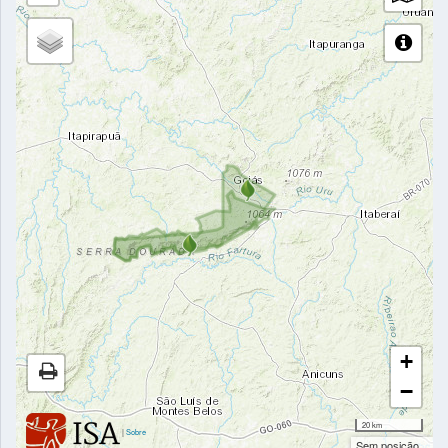
+
−
20 km
|
Sobre
Sem posição...