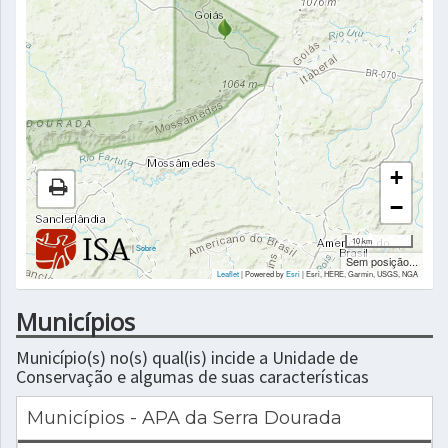
+
−
10 km
|
Sobre
Sem posição...
Leaflet
| Powered by
Esri
|
Esri, HERE, Garmin, USGS, NGA
Municípios
Município(s) no(s) qual(is) incide a Unidade de
Conservação e algumas de suas características
Municípios - APA da Serra Dourada