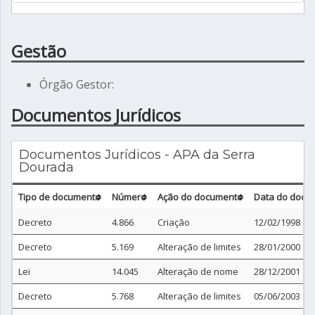
Gestão
Órgão Gestor:
Documentos Jurídicos
Documentos Jurídicos - APA da Serra
Dourada
Tipo de documento
Número
Ação do documento
Data do docu
Decreto
4.866
Criação
12/02/1998
Decreto
5.169
Alteração de limites
28/01/2000
Lei
14.045
Alteração de nome
28/12/2001
Decreto
5.768
Alteração de limites
05/06/2003