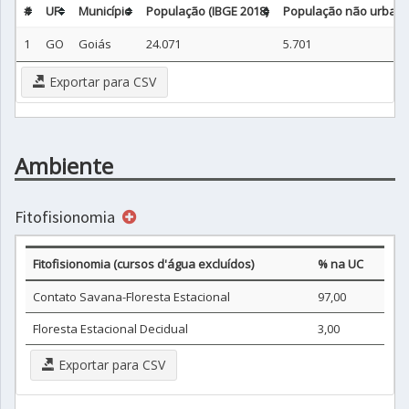
#
UF
Município
População (IBGE 2018)
População não urbana 
1
GO
Goiás
24.071
5.701
Exportar para CSV
Ambiente
Fitofisionomia
Fitofisionomia (cursos d'água excluídos)
% na UC
Contato Savana-Floresta Estacional
97,00
Floresta Estacional Decidual
3,00
Exportar para CSV