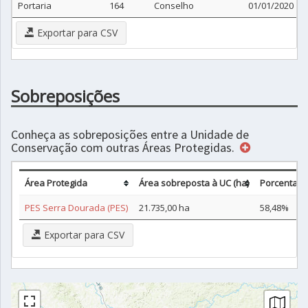
Portaria
164
Conselho
01/01/2020
Exportar para CSV
Sobreposições
Conheça as sobreposições entre a Unidade de
Conservação com outras Áreas Protegidas.
Área Protegida
Área sobreposta à UC (ha)
Porcentage
PES Serra Dourada (PES)
21.735,00 ha
58,48%
Exportar para CSV