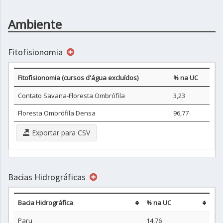
Ambiente
Fitofisionomia
Fitofisionomia (cursos d'água excluídos)
% na UC
Contato Savana-Floresta Ombrófila
3,23
Floresta Ombrófila Densa
96,77
Exportar para CSV
Bacias Hidrográficas
Bacia Hidrográfica
% na UC
Paru
14,76