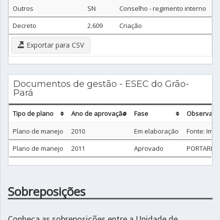
Outros
SN
Conselho - regimento interno
Decreto
2.609
Criação
Exportar para CSV
Documentos de gestão - ESEC do Grão-
Pará
Tipo de plano
Ano de aprovação
Fase
Observaçã
Plano de manejo
2010
Em elaboração
Fonte: Im
Plano de manejo
2011
Aprovado
PORTARIA 
Sobreposições
Conheça as sobreposições entre a Unidade de