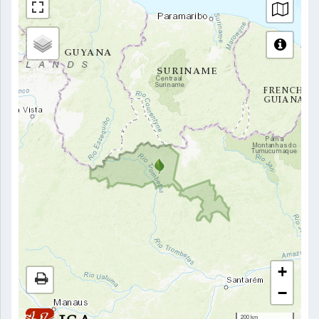
+
−
200 km