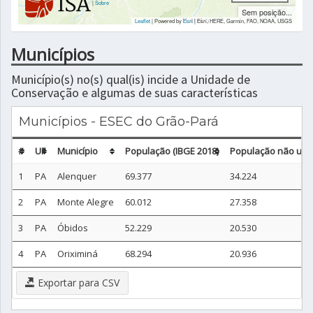
|
Sobre
Sem posição...
Leaflet
| Powered by
Esri
|
Esri, HERE, Garmin, FAO, NOAA, USGS
Municípios
Município(s) no(s) qual(is) incide a Unidade de
Conservação e algumas de suas características
Municípios - ESEC do Grão-Pará
#
UF
Município
População (IBGE 2018)
População não urba
1
PA
Alenquer
69.377
34.224
2
PA
Monte Alegre
60.012
27.358
3
PA
Óbidos
52.229
20.530
4
PA
Oriximiná
68.294
20.936
Exportar para CSV