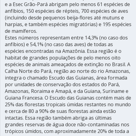
e a Esec Grão-Pará abrigam pelo menos 61 espécies de
anfíbios, 150 espécies de répteis, 700 espécies de aves
(incluindo desde pequenos beija-flores até mutuns e
harpias, e também espécies migratórias) e 195 espécies
de mamíferos.
Estes números representam entre 14,3% (no caso dos
anfíbios) e 54,1% (no caso das aves) de todas as
espécies encontradas na Amazônia. Essa região é o
habitat de grandes populações de pelo menos oito
espécies de animais ameaçados de extinção no Brasil. A
Calha Norte do Pará, região ao norte do rio Amazonas,
integra o chamado Escudo das Guianas, área formada
por unidades de conservação dos estados do Pará,
Amazonas, Roraima e Amapá, e da Guiana, Suriname e
Guiana Francesa. O Escudo das Guianas contém mais de
25% das florestas tropicais úmidas restantes no mundo
e cerca de 80 a 90% de suas florestas ainda estão
intactas. Essa região também abriga as últimas
grandes reservas de água doce não-contaminadas nos
trópicos úmidos, com aproximadamente 20% de toda a