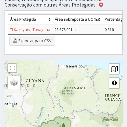
Conservação com outras Áreas Protegidas.
Área Protegida
Área sobreposta à UC (ha)
Porcentagem
TI Kaxuyana-Tunayana
25.578,00 ha
0,61%
Exportar para CSV