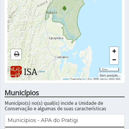
+
−
10 km
|
Sobre
Sem posição...
Leaflet
| Powered by
Esri
|
Esri, HERE, Garmin, USGS, NGA
Municípios
Município(s) no(s) qual(is) incide a Unidade de
Conservação e algumas de suas características
Municípios - APA do Pratigi