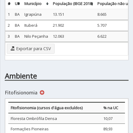
#
UF
Município
População (IBGE 2018)
População não urba
1
BA
Igrapiúna
13.151
8.665
2
BA
Ituberá
21.902
5.707
3
BA
Nilo Peçanha
12.063
6.622
Exportar para CSV
Ambiente
Fitofisionomia
Fitofisionomia (cursos d'água excluídos)
% na UC
Floresta Ombrófila Densa
10,07
Formações Pioneiras
89,93