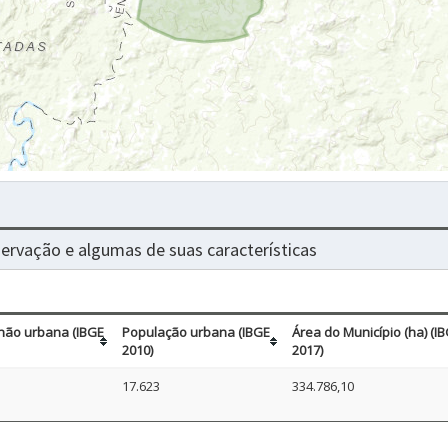
nservação e algumas de suas características
não urbana (IBGE
População urbana (IBGE
Área do Município (ha) (I
2010)
2017)
17.623
334.786,10