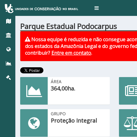
Toggle
navigation
Parque Estadual Podocarpus
Nossa equipe é reduzida e não consegue acom
dos estados da Amazônia Legal e do governo fed
contribuir?
Entre em contato
.
ÁREA
364,00ha.
GRUPO
Proteção Integral