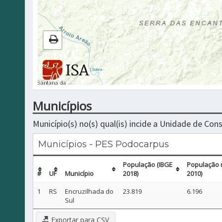
|
Sobre
Municípios
Município(s) no(s) qual(is) incide a Unidade de Co
Municípios - PES Podocarpus
População (IBGE
População 
#
UF
Município
2018)
2010)
1
RS
Encruzilhada do
23.819
6.196
Sul
Exportar para CSV