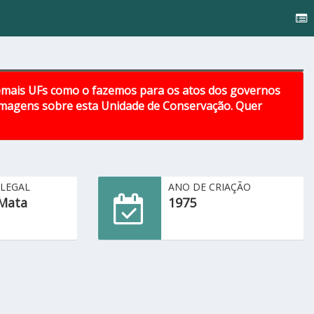
emais UFs como o fazemos para os atos dos governos
 imagens sobre esta Unidade de Conservação. Quer
 LEGAL
ANO DE CRIAÇÃO
Mata
1975