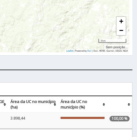
+
−
3 km
Sem posição...
Leaflet
| Powered by
Esri
|
Esri, HERE, Garmin, USGS, NGA
BGE
Área da UC no município
Área da UC no
(ha)
município (%)
3.898,44
100,00 %