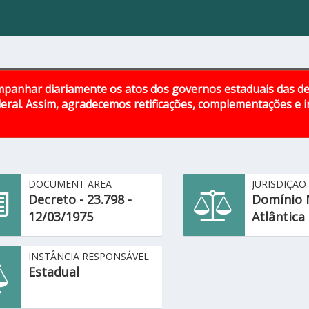
panhar diariamente os atos dos governos estaduais das d
eral. Assim, agradecemos retificações, complementações e
DOCUMENT AREA
JURISDIÇÃO
Decreto - 23.798 -
Domínio 
12/03/1975
Atlântica
INSTÂNCIA RESPONSÁVEL
Estadual