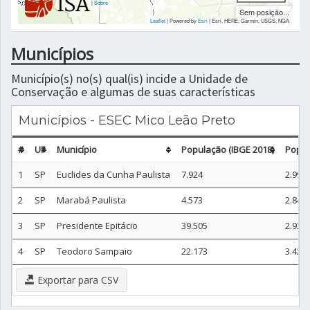
|
Sobre
Sem posição...
Leaflet
| Powered by
Esri
|
Esri, HERE, Garmin, USGS, NGA
Municípios
Município(s) no(s) qual(is) incide a Unidade de
Conservação e algumas de suas características
Municípios - ESEC Mico Leão Preto
#
UF
Município
População (IBGE 2018)
Popul
1
SP
Euclides da Cunha Paulista
7.924
2.991
2
SP
Marabá Paulista
4.573
2.848
3
SP
Presidente Epitácio
39.505
2.936
4
SP
Teodoro Sampaio
22.173
3.427
Exportar para CSV