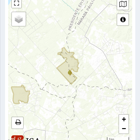
+
−
5 km