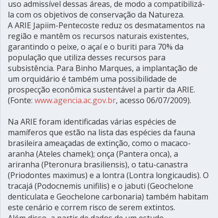
uso admissível dessas áreas, de modo a compatibilizá-
la com os objetivos de conservação da Natureza.
A ARIE Japiim-Pentecoste reduz os desmatamentos na
região e mantêm os recursos naturais existentes,
garantindo o peixe, o açaí e o buriti para 70% da
população que utiliza desses recursos para
subsistência. Para Binho Marques, a implantação de
um orquidário é também uma possibilidade de
prospecção econômica sustentável a partir da ARIE.
(Fonte:
www.agencia.ac.gov.br
, acesso 06/07/2009).
Na ARIE foram identificadas várias espécies de
mamíferos que estão na lista das espécies da fauna
brasileira ameaçadas de extinção, como o macaco-
aranha (Ateles chamek); onça (Pantera onca), a
ariranha (Pteronura brasiliensis), o tatu-canastra
(Priodontes maximus) e a lontra (Lontra longicaudis). O
tracajá (Podocnemis unifilis) e o jabuti (Geochelone
denticulata e Geochelone carbonaria) também habitam
este cenário e correm risco de serem extintos.
Além disso, a partir de dados de um estudo