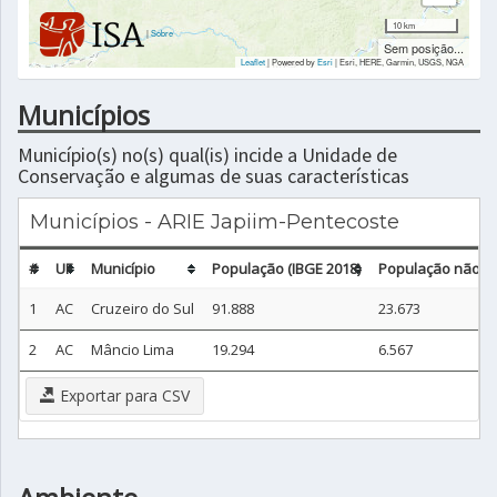
10 km
|
Sobre
Sem posição...
Leaflet
| Powered by
Esri
|
Esri, HERE, Garmin, USGS, NGA
Municípios
Município(s) no(s) qual(is) incide a Unidade de
Conservação e algumas de suas características
Municípios - ARIE Japiim-Pentecoste
#
UF
Município
População (IBGE 2018)
População não ur
1
AC
Cruzeiro do Sul
91.888
23.673
2
AC
Mâncio Lima
19.294
6.567
Exportar para CSV