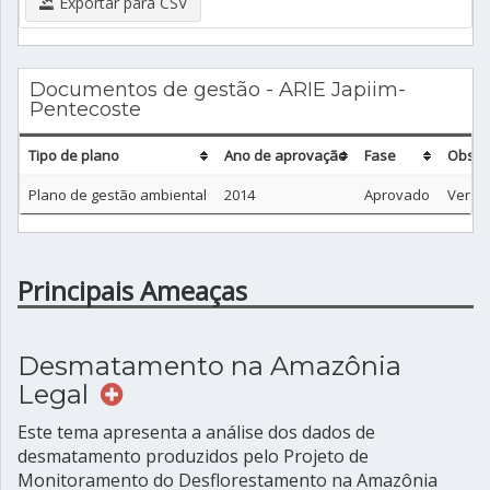
Exportar para CSV
Documentos de gestão - ARIE Japiim-
Pentecoste
Tipo de plano
Ano de aprovação
Fase
Obser
Plano de gestão ambiental
2014
Aprovado
Ver Si
Principais Ameaças
Desmatamento na Amazônia
Legal
Este tema apresenta a análise dos dados de
desmatamento produzidos pelo Projeto de
Monitoramento do Desflorestamento na Amazônia