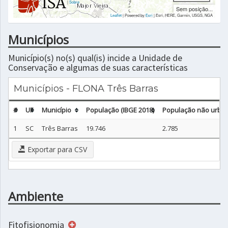
|
Sobre
Sem posição...
Leaflet
| Powered by
Esri
|
Esri, HERE, Garmin, USGS, NGA
Municípios
Município(s) no(s) qual(is) incide a Unidade de
Conservação e algumas de suas características
Municípios - FLONA Três Barras
#
UF
Município
População (IBGE 2018)
População não urban
1
SC
Três Barras
19.746
2.785
Exportar para CSV
Ambiente
Fitofisionomia