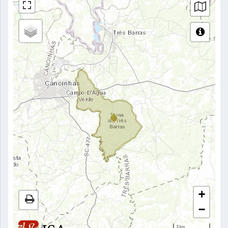
+
−
5 km