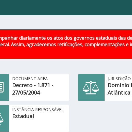
panhar diariamente os atos dos governos estaduais das d
eral. Assim, agradecemos retificações, complementações e
DOCUMENT AREA
JURISDIÇÃO
Decreto - 1.871 -
Domínio 
27/05/2004
Atlântica
INSTÂNCIA RESPONSÁVEL
Estadual