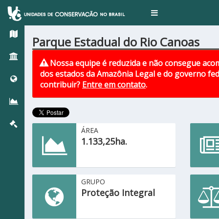
Toggle
navigation
Parque Estadual do Rio Canoas
Nossa equipe é reduzida e não consegue acom
dos estados da Amazônia Legal e do governo fed
contribuir?
Entre em contato
.
ÁREA
1.133,25ha.
GRUPO
Proteção Integral