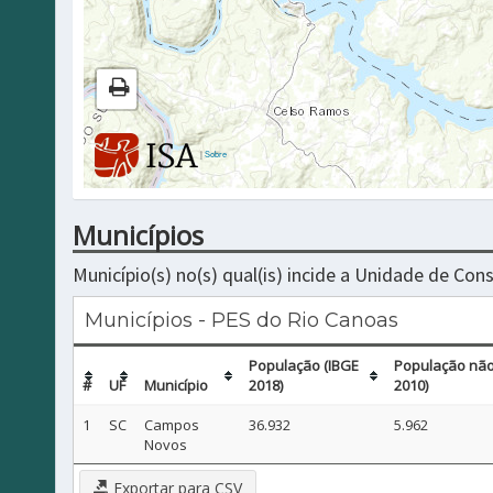
|
Sobre
Municípios
Município(s) no(s) qual(is) incide a Unidade de Co
Municípios - PES do Rio Canoas
População (IBGE
População não
#
UF
Município
2018)
2010)
1
SC
Campos
36.932
5.962
Novos
Exportar para CSV