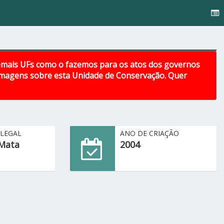
emais UFs como o fazemos para os atos dos governos
 imagens sobre esta Unidade de Conservação. Quer
 LEGAL
ANO DE CRIAÇÃO
Mata
2004