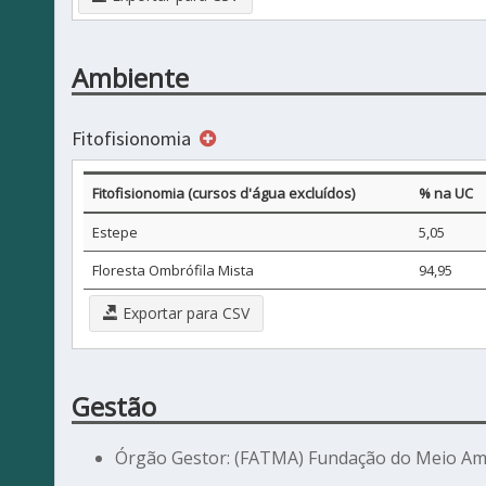
Ambiente
Fitofisionomia
Fitofisionomia (cursos d'água excluídos)
% na UC
Estepe
5,05
Floresta Ombrófila Mista
94,95
Exportar para CSV
Gestão
Órgão Gestor: (FATMA) Fundação do Meio Am