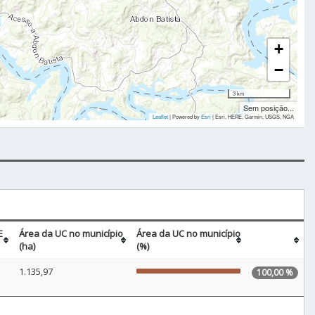
+
−
3 km
Sem posição...
Leaflet
| Powered by
Esri
|
Esri, HERE, Garmin, USGS, NGA
E
Área da UC no município
Área da UC no município
(ha)
(%)
1.135,97
100,00 %