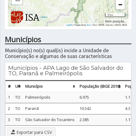
−
10 km
|
Sobre
Sem posição...
Leaflet
| Powered by
Esri
|
Esri, HERE, Garmin, USGS, NGA
Municípios
Município(s) no(s) qual(is) incide a Unidade de
Conservação e algumas de suas características
Municípios - APA Lago de São Salvador do
TO, Paranã e Palmeirópolis
#
UF
Município
População (IBGE 2018)
Popul
1
TO
Palmeirópolis
6.975
1.115
2
TO
Paranã
10.542
4.316
3
TO
São Salvador do Tocantins
2.385
1.173
Exportar para CSV