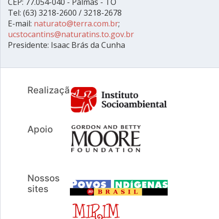
CEP: 77.054-040 - Palmas - TO
Tel: (63) 3218-2600 / 3218-2678
E-mail:
naturato@terra.com.br
;
ucstocantins@naturatins.to.gov.br
Presidente: Isaac Brás da Cunha