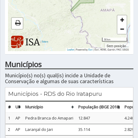
+
−
50 km
|
Sobre
Sem posição...
Leaflet
| Powered by
Esri
|
Esri, HERE, Garmin, FAO, USGS
Municípios
Município(s) no(s) qual(is) incide a Unidade de
Conservação e algumas de suas características
Municípios - RDS do Rio Iratapuru
#
UF
Município
População (IBGE 2018)
Popula
1
AP
Pedra Branca do Amapari
12.847
4.240
2
AP
Laranjal do Jari
35.114
2.829