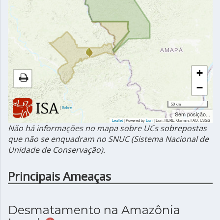
+
−
50 km
|
Sobre
Sem posição...
Leaflet
| Powered by
Esri
|
Esri, HERE, Garmin, FAO, USGS
Não há informações no mapa sobre UCs sobrepostas
que não se enquadram no SNUC (Sistema Nacional de
Unidade de Conservação).
Principais Ameaças
Desmatamento na Amazônia