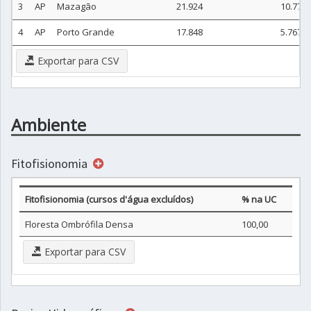
3
AP
Mazagão
21.924
10.774
4
AP
Porto Grande
17.848
5.767
Exportar para CSV
Ambiente
Fitofisionomia
Fitofisionomia (cursos d'água excluídos)
% na UC
Floresta Ombrófila Densa
100,00
Exportar para CSV