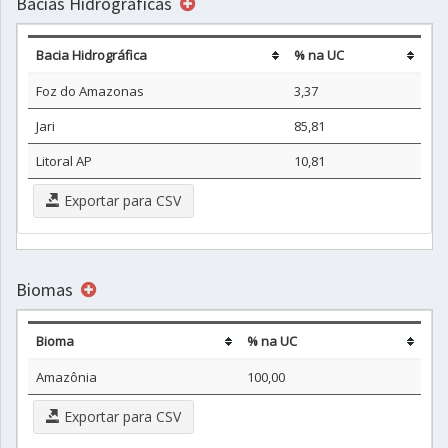
Bacias Hidrográficas
Bacia Hidrográfica
% na UC
Foz do Amazonas
3,37
Jari
85,81
Litoral AP
10,81
Exportar para CSV
Biomas
Bioma
% na UC
Amazônia
100,00
Exportar para CSV