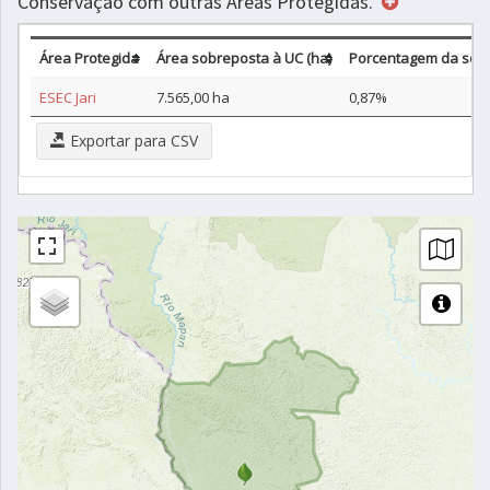
Conservação com outras Áreas Protegidas.
Área Protegida
Área sobreposta à UC (ha)
Porcentagem da sob
ESEC Jari
7.565,00 ha
0,87%
Exportar para CSV