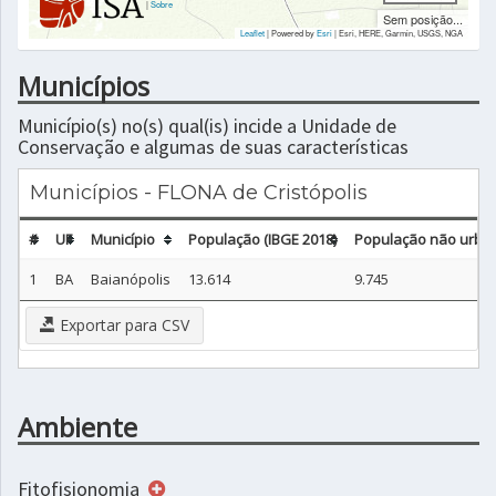
|
Sobre
Sem posição...
Leaflet
| Powered by
Esri
|
Esri, HERE, Garmin, USGS, NGA
Municípios
Município(s) no(s) qual(is) incide a Unidade de
Conservação e algumas de suas características
Municípios - FLONA de Cristópolis
#
UF
Município
População (IBGE 2018)
População não urban
1
BA
Baianópolis
13.614
9.745
Exportar para CSV
Ambiente
Fitofisionomia