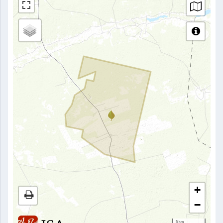
+
−
5 km