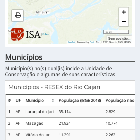
+
−
50 km
|
Sobre
Sem posição...
Leaflet
| Powered by
Esri
|
Esri, HERE, Garmin, FAO, USGS
Municípios
Município(s) no(s) qual(is) incide a Unidade de
Conservação e algumas de suas características
Municípios - RESEX do Rio Cajari
#
UF
Município
População (IBGE 2018)
População não ur
1
AP
Laranjal do Jari
35.114
2.829
2
AP
Mazagão
21.924
10.774
3
AP
Vitória do Jari
11.291
2.262