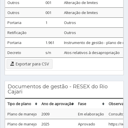
Outros
001
Alteração de limites
Outros
001
Alteração de limites
Portaria
1
Outros
Retificação
Outros
Portaria
1.961
Instrumento de gestão - plano de m
Decreto
s/n
Atos relativos à desapropriação
Exportar para CSV
Documentos de gestão - RESEX do Rio
Cajari
Tipo de plano
Ano de aprovação
Fase
Observaçã
Plano de manejo
2009
Em elaboração
Consultor 
Plano de manejo
2025
Aprovado
https://ww