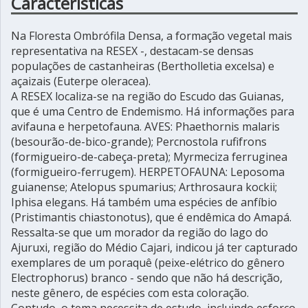
Características
Na Floresta Ombrófila Densa, a formação vegetal mais
representativa na RESEX -, destacam-se densas
populações de castanheiras (Bertholletia excelsa) e
açaizais (Euterpe oleracea).
A RESEX localiza-se na região do Escudo das Guianas,
que é uma Centro de Endemismo. Há informações para
avifauna e herpetofauna. AVES: Phaethornis malaris
(besourão-de-bico-grande); Percnostola rufifrons
(formigueiro-de-cabeça-preta); Myrmeciza ferruginea
(formigueiro-ferrugem). HERPETOFAUNA: Leposoma
guianense; Atelopus spumarius; Arthrosaura kockii;
Iphisa elegans. Há também uma espécies de anfíbio
(Pristimantis chiastonotus), que é endêmica do Amapá.
Ressalta-se que um morador da região do lago do
Ajuruxi, região do Médio Cajari, indicou já ter capturado
exemplares de um poraquê (peixe-elétrico do gênero
Electrophorus) branco - sendo que não há descrição,
neste gênero, de espécies com esta coloração.
Contudo, o tema necessita de estudo, incluindo esforço