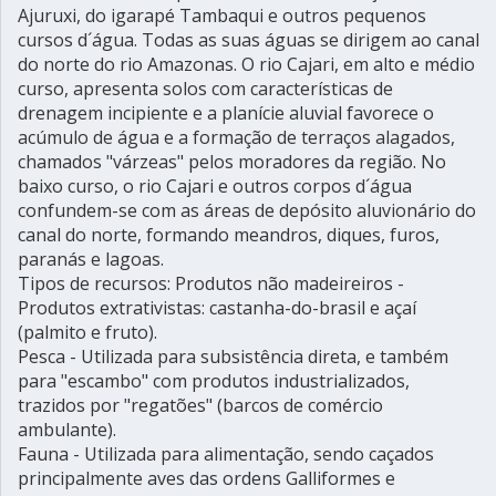
Ajuruxi, do igarapé Tambaqui e outros pequenos
cursos d´água. Todas as suas águas se dirigem ao canal
do norte do rio Amazonas. O rio Cajari, em alto e médio
curso, apresenta solos com características de
drenagem incipiente e a planície aluvial favorece o
acúmulo de água e a formação de terraços alagados,
chamados "várzeas" pelos moradores da região. No
baixo curso, o rio Cajari e outros corpos d´água
confundem-se com as áreas de depósito aluvionário do
canal do norte, formando meandros, diques, furos,
paranás e lagoas.
Tipos de recursos: Produtos não madeireiros -
Produtos extrativistas: castanha-do-brasil e açaí
(palmito e fruto).
Pesca - Utilizada para subsistência direta, e também
para "escambo" com produtos industrializados,
trazidos por "regatões" (barcos de comércio
ambulante).
Fauna - Utilizada para alimentação, sendo caçados
principalmente aves das ordens Galliformes e