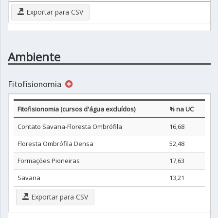
Exportar para CSV
Ambiente
Fitofisionomia
Fitofisionomia (cursos d'água excluídos)
% na UC
Contato Savana-Floresta Ombrófila
16,68
Floresta Ombrófila Densa
52,48
Formações Pioneiras
17,63
Savana
13,21
Exportar para CSV