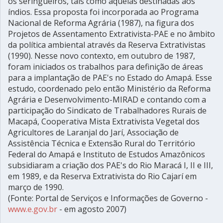
os seringueiros, tais como aquelas destinadas aos
índios. Essa proposta foi incorporada ao Programa
Nacional de Reforma Agrária (1987), na figura dos
Projetos de Assentamento Extrativista-PAE e no âmbito
da política ambiental através da Reserva Extrativistas
(1990). Nesse novo contexto, em outubro de 1987,
foram iniciados os trabalhos para definição de áreas
para a implantação de PAE's no Estado do Amapá. Esse
estudo, coordenado pelo então Ministério da Reforma
Agrária e Desenvolvimento-MIRAD e contando com a
participação do Sindicato de Trabalhadores Rurais de
Macapá, Cooperativa Mista Extrativista Vegetal dos
Agricultores de Laranjal do Jarí, Associação de
Assistência Técnica e Extensão Rural do Território
Federal do Amapá e Instituto de Estudos Amazônicos
subsidiaram a criação dos PAE's do Rio Maracá I, II e III,
em 1989, e da Reserva Extrativista do Rio Cajarí em
março de 1990.
(Fonte: Portal de Serviços e Informações de Governo -
www.e.gov.br
- em agosto 2007)