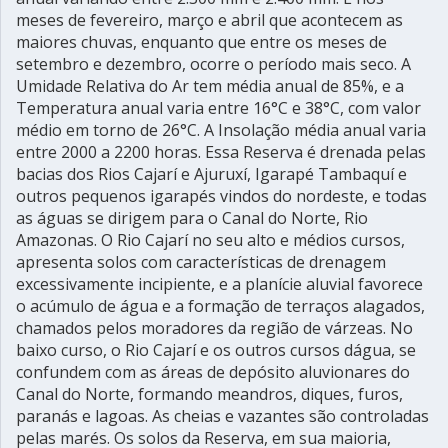
meses de fevereiro, março e abril que acontecem as
maiores chuvas, enquanto que entre os meses de
setembro e dezembro, ocorre o período mais seco. A
Umidade Relativa do Ar tem média anual de 85%, e a
Temperatura anual varia entre 16°C e 38°C, com valor
médio em torno de 26°C. A Insolação média anual varia
entre 2000 a 2200 horas. Essa Reserva é drenada pelas
bacias dos Rios Cajarí e Ajuruxí, Igarapé Tambaquí e
outros pequenos igarapés vindos do nordeste, e todas
as águas se dirigem para o Canal do Norte, Rio
Amazonas. O Rio Cajarí no seu alto e médios cursos,
apresenta solos com características de drenagem
excessivamente incipiente, e a planície aluvial favorece
o acúmulo de água e a formação de terraços alagados,
chamados pelos moradores da região de várzeas. No
baixo curso, o Rio Cajarí e os outros cursos dágua, se
confundem com as áreas de depósito aluvionares do
Canal do Norte, formando meandros, diques, furos,
paranás e lagoas. As cheias e vazantes são controladas
pelas marés. Os solos da Reserva, em sua maioria,