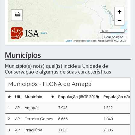
+
−
50 km
|
Sobre
Sem posição...
Leaflet
| Powered by
Esri
|
Esri, HERE, Garmin, FAO, USGS
Municípios
Município(s) no(s) qual(is) incide a Unidade de
Conservação e algumas de suas características
Municípios - FLONA do Amapá
#
UF
Município
População (IBGE 2018)
População não ur
1
AP
Amapá
7.943
1.312
2
AP
Ferreira Gomes
6.666
1.940
3
AP
Pracuúba
3.803
2.086