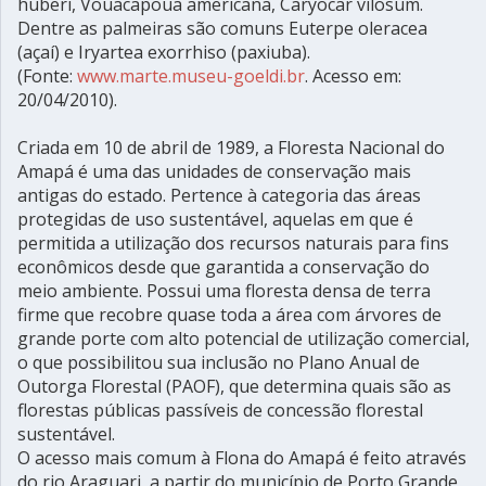
huberi, Vouacapoua americana, Caryocar vilosum.
Dentre as palmeiras são comuns Euterpe oleracea
(açaí) e Iryartea exorrhiso (paxiuba).
(Fonte:
www.marte.museu-goeldi.br
. Acesso em:
20/04/2010).
Criada em 10 de abril de 1989, a Floresta Nacional do
Amapá é uma das unidades de conservação mais
antigas do estado. Pertence à categoria das áreas
protegidas de uso sustentável, aquelas em que é
permitida a utilização dos recursos naturais para fins
econômicos desde que garantida a conservação do
meio ambiente. Possui uma floresta densa de terra
firme que recobre quase toda a área com árvores de
grande porte com alto potencial de utilização comercial,
o que possibilitou sua inclusão no Plano Anual de
Outorga Florestal (PAOF), que determina quais são as
florestas públicas passíveis de concessão florestal
sustentável.
O acesso mais comum à Flona do Amapá é feito através
do rio Araguari, a partir do município de Porto Grande,