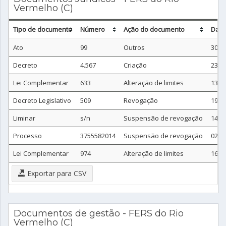
Vermelho (C)
Tipo de documento
Número
Ação do documento
Data
Ato
99
Outros
30/0
Decreto
4.567
Criação
23/0
Lei Complementar
633
Alteração de limites
13/0
Decreto Legislativo
509
Revogação
19/0
Liminar
s/n
Suspensão de revogação
14/0
Processo
3755582014
Suspensão de revogação
02/0
Lei Complementar
974
Alteração de limites
16/0
Exportar para CSV
Documentos de gestão - FERS do Rio
Vermelho (C)