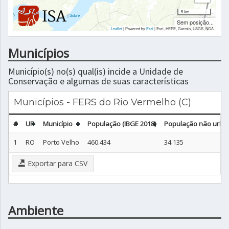
5 km
|
Sobre
Sem posição...
Leaflet
| Powered by
Esri
|
Esri, HERE, Garmin, USGS, NGA
Municípios
Município(s) no(s) qual(is) incide a Unidade de
Conservação e algumas de suas características
Municípios - FERS do Rio Vermelho (C)
#
UF
Município
População (IBGE 2018)
População não urban
1
RO
Porto Velho
460.434
34.135
Exportar para CSV
Ambiente