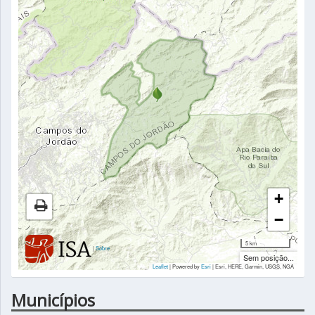
+
−
5 km
|
Sobre
Sem posição...
Leaflet
| Powered by
Esri
|
Esri, HERE, Garmin, USGS, NGA
Municípios