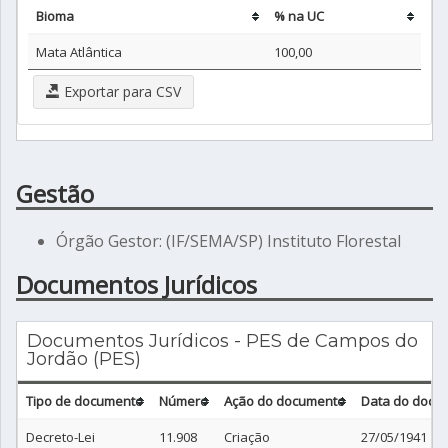
Bioma
% na UC
Mata Atlântica
100,00
Exportar para CSV
Gestão
Órgão Gestor: (IF/SEMA/SP) Instituto Florestal
Documentos Jurídicos
Documentos Jurídicos - PES de Campos do
Jordão (PES)
Tipo de documento
Número
Ação do documento
Data do docu
Decreto-Lei
11.908
Criação
27/05/1941