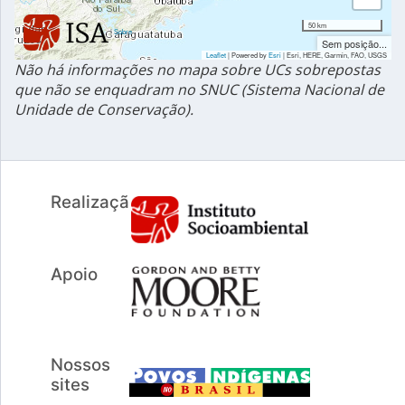
50 km
|
Sobre
Sem posição...
Leaflet
| Powered by
Esri
|
Esri, HERE, Garmin, FAO, USGS
Não há informações no mapa sobre UCs sobrepostas
que não se enquadram no SNUC (Sistema Nacional de
Unidade de Conservação).