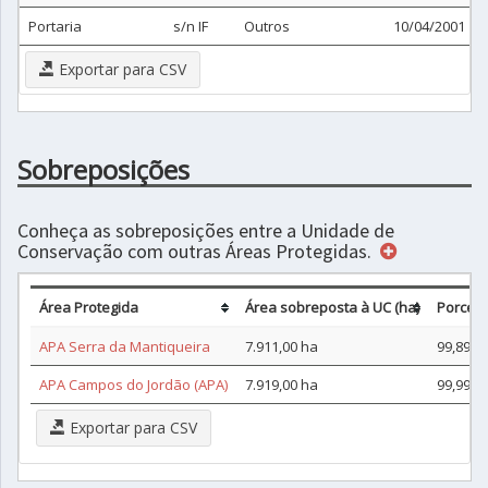
Portaria
s/n IF
Outros
10/04/2001
Exportar para CSV
Sobreposições
Conheça as sobreposições entre a Unidade de
Conservação com outras Áreas Protegidas.
Área Protegida
Área sobreposta à UC (ha)
Porcen
APA Serra da Mantiqueira
7.911,00 ha
99,89%
APA Campos do Jordão (APA)
7.919,00 ha
99,99%
Exportar para CSV