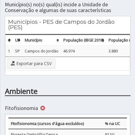
Município(s) no(s) qual(is) incide a Unidade de
Conservação e algumas de suas características
Municípios - PES de Campos do Jordão
(PES)
#
UF
Município
População (IBGE 2018)
População não
1
SP
Campos do Jordão
46.974
3.880
Exportar para CSV
Ambiente
Fitofisionomia
Fitofisionomia (cursos d'água excluídos)
% na UC
Floresta Ombrófila Densa
92,50