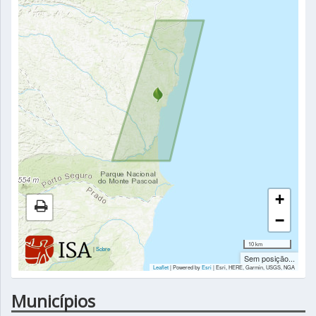
+
−
10 km
|
Sobre
Sem posição...
Leaflet
| Powered by
Esri
|
Esri, HERE, Garmin, USGS, NGA
Municípios