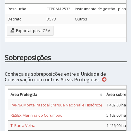
Resolução
CEPRAM 2532
Instrumento de gestão - plano
Decreto
8.578
Outros
Exportar para CSV
Sobreposições
Conheça as sobreposições entre a Unidade de
Conservação com outras Áreas Protegidas.
Área Protegida
Área sobrepos
PARNA Monte Pascoal (Parque Nacional e Histórico)
1.482,00 ha
RESEX Marinha do Corumbau
5.102,00 ha
TI Barra Velha
1.426,00 ha