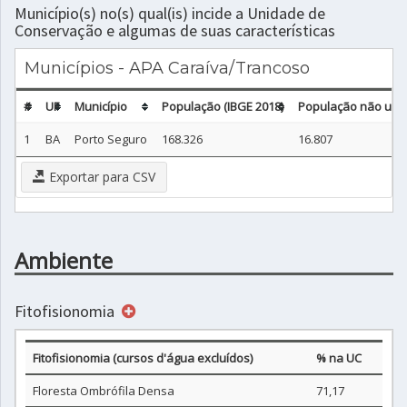
Município(s) no(s) qual(is) incide a Unidade de
Conservação e algumas de suas características
Municípios - APA Caraíva/Trancoso
#
UF
Município
População (IBGE 2018)
População não urba
1
BA
Porto Seguro
168.326
16.807
Exportar para CSV
Ambiente
Fitofisionomia
Fitofisionomia (cursos d'água excluídos)
% na UC
Floresta Ombrófila Densa
71,17