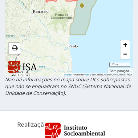
+
−
20 km
|
Sobre
Sem posição...
Leaflet
| Powered by
Esri
|
Esri, HERE, Garmin, FAO, USGS, NGA
Não há informações no mapa sobre UCs sobrepostas
que não se enquadram no SNUC (Sistema Nacional de
Unidade de Conservação).