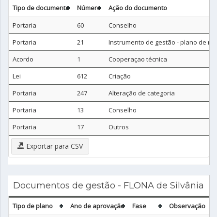
Tipo de documento
Número
Ação do documento
Portaria
60
Conselho
Portaria
21
Instrumento de gestão - plano de m
Acordo
1
Cooperaçao técnica
Lei
612
Criação
Portaria
247
Alteração de categoria
Portaria
13
Conselho
Portaria
17
Outros
Exportar para CSV
Documentos de gestão - FLONA de Silvânia
Tipo de plano
Ano de aprovação
Fase
Observação