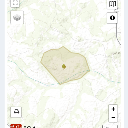
+
−
1 km