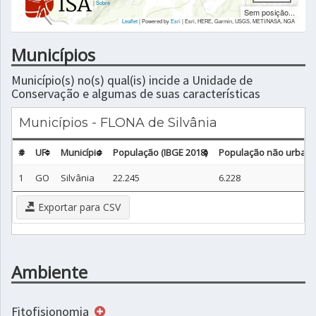
|
Sobre
Sem posição...
Leaflet
| Powered by
Esri
|
Esri, HERE, Garmin, USGS, METI/NASA, NGA
Municípios
Município(s) no(s) qual(is) incide a Unidade de
Conservação e algumas de suas características
Municípios - FLONA de Silvânia
#
UF
Município
População (IBGE 2018)
População não urbana 
1
GO
Silvânia
22.245
6.228
Exportar para CSV
Ambiente
Fitofisionomia