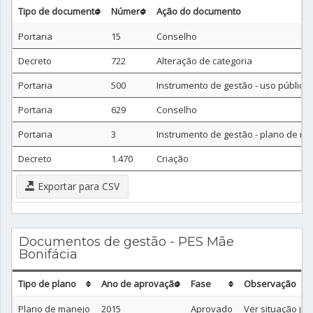
Tipo de documento
Número
Ação do documento
Portaria
15
Conselho
Decreto
722
Alteração de categoria
Portaria
500
Instrumento de gestão - uso público
Portaria
629
Conselho
Portaria
3
Instrumento de gestão - plano de m
Decreto
1.470
Criação
Exportar para CSV
Documentos de gestão - PES Mãe
Bonifácia
Tipo de plano
Ano de aprovação
Fase
Observação
Plano de manejo
2015
Aprovado
Ver situação jur