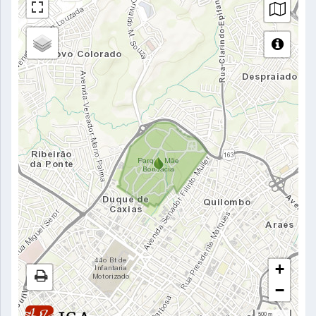
+
−
500 m