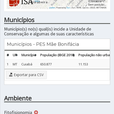
|
Sobre
Sem posição...
Leaflet
| Powered by
Esri
|
Esri, HERE, Garmin, USGS, METI/NASA
Municípios
Município(s) no(s) qual(is) incide a Unidade de
Conservação e algumas de suas características
Municípios - PES Mãe Bonifácia
#
UF
Município
População (IBGE 2018)
População não urbana 
1
MT
Cuiabá
650.877
11.153
Exportar para CSV
Ambiente
Fitofisionomia