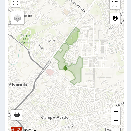
+
−
500 m