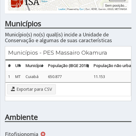
|
Sobre
Sem posição...
Leaflet
| Powered by
Esri
|
Esri, HERE, Garmin, USGS, METI/NASA
Municípios
Município(s) no(s) qual(is) incide a Unidade de
Conservação e algumas de suas características
Municípios - PES Massairo Okamura
#
UF
Município
População (IBGE 2018)
População não urbana 
1
MT
Cuiabá
650.877
11.153
Exportar para CSV
Ambiente
Fitofisionomia