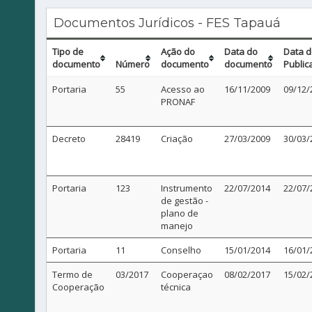
Documentos Jurídicos - FES Tapauá
Tipo de
Ação do
Data do
Data 
documento
Número
documento
documento
Public
Portaria
55
Acesso ao
16/11/2009
09/12/
PRONAF
Decreto
28419
Criação
27/03/2009
30/03/
Portaria
123
Instrumento
22/07/2014
22/07/
de gestão -
plano de
manejo
Portaria
11
Conselho
15/01/2014
16/01/
Termo de
03/2017
Cooperaçao
08/02/2017
15/02/
Cooperação
técnica