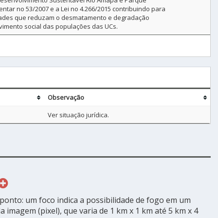
Desenvolvimento Sustentável Rio Amapá e Parque
tar no 53/2007 e a Lei no 4.266/2015 contribuindo para
idades que reduzam o desmatamento e degradação
lvimento social das populações das UCs.
Observação
Ver situação jurídica.
ponto: um foco indica a possibilidade de fogo em um
 imagem (pixel), que varia de 1 km x 1 km até 5 km x 4