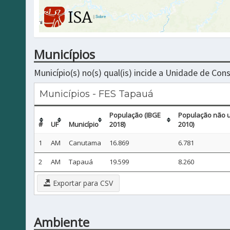
|
Sobre
Municípios
Município(s) no(s) qual(is) incide a Unidade de Co
Municípios - FES Tapauá
População (IBGE
População não u
#
UF
Município
2018)
2010)
1
AM
Canutama
16.869
6.781
2
AM
Tapauá
19.599
8.260
Exportar para CSV
Ambiente