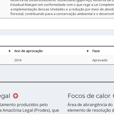
Reserva de Desenvolvimento Sustentável Igapó-Açu, Reserva de 
Estadual Matupiri em conformidade com o que rege a Lei Complemen
a implementação dessas Unidades e a redução por meio de ativ
florestal, contribuindo para a conservação ambiental e o desenvo
Ano de aprovação
Fase
2014
Aprovado
egal
Focos de calor
atamento produzidos pelo
Área de abrangência do 
 Amazônia Legal (Prodes), que
elemento de resolução da