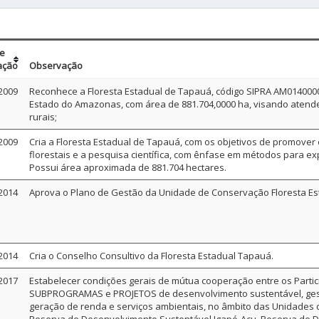
de
ação
Observação
2009
Reconhece a Floresta Estadual de Tapauá, código SIPRA AM0140000
Estado do Amazonas, com área de 881.704,0000 ha, visando atende
rurais;
2009
Cria a Floresta Estadual de Tapauá, com os objetivos de promover
florestais e a pesquisa científica, com ênfase em métodos para exp
Possui área aproximada de 881.704 hectares.
2014
Aprova o Plano de Gestão da Unidade de Conservação Floresta Es
2014
Cria o Conselho Consultivo da Floresta Estadual Tapauá.
2017
Estabelecer condições gerais de mútua cooperação entre os Partic
SUBPROGRAMAS e PROJETOS de desenvolvimento sustentável, gestão
geração de renda e serviços ambientais, no âmbito das Unidades 