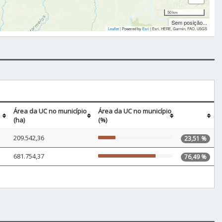
50 km
Sem posição...
Leaflet
| Powered by
Esri
|
Esri, HERE, Garmin, FAO, USGS
Área da UC no município
Área da UC no município
(ha)
(%)
209.542,36
23,51 %
681.754,37
76,49 %