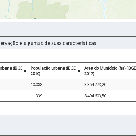
nservação e algumas de suas características
rbana (IBGE
População urbana (IBGE
Área do Município (ha) (IBGE
2010)
2017)
10.088
3.364.273,20
11.339
8.494.603,50