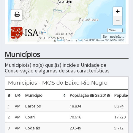
+
−
500 km
|
Sobre
Sem posição...
Leaflet
| Powered by
Esri
|
Esri, HERE, Garmin, FAO, NOAA, USGS
Municípios
Município(s) no(s) qual(is) incide a Unidade de
Conservação e algumas de suas características
Municípios - MOS do Baixo Rio Negro
#
UF
Município
População (IBGE 2018)
População
1
AM
Barcelos
18.834
8.374
2
AM
Coari
70.616
17.720
3
AM
Codajás
23.549
5.712