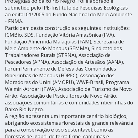
Protegidas do baixo rio Negro" foi elaborado e
submetido pelo IPÊ-Instituto de Pesquisas Ecológicas
ao edital 01/2005 do Fundo Nacional do Meio Ambiente
- FNMA.
Participam desta construção as seguintes instituições:
ICMBio, SDS, Fundação Vitória Amazônica (FVA),
Fundação Almerinda Malaquias (FAM), Secretaria de
Meio Ambiente de Manaus (SEMMA), Sindicato dos
Trabalhadores Rurais (STRNA), Associação de
Pescadores (APNA), Associação de Artesãos (AANA),
Fórum Permanente de Defesa das Comunidades
Ribeirinhas de Manaus (FOPEC), Associação dos
Moradores do Unini (AMORU), WWF-Brasil, Programa
Waimiri-Atroari (PWA), Associação de Turismo de Novo
Airão, Associação de Piscicultores de Novo Airão,
associações comunitárias e comunidades ribeirinhas do
Baixo Rio Negro.
A região apresenta um importante cenário biológico,
abrigando ecossistemas florestais de grande relevância
para a conservação e uso sustentável, como as
florestas de igapó, de terra firme, campinas e