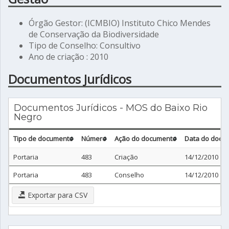
Órgão Gestor: (ICMBIO) Instituto Chico Mendes
de Conservação da Biodiversidade
Tipo de Conselho: Consultivo
Ano de criação : 2010
Documentos Jurídicos
Documentos Jurídicos - MOS do Baixo Rio
Negro
Tipo de documento
Número
Ação do documento
Data do docu
Portaria
483
Criação
14/12/2010
Portaria
483
Conselho
14/12/2010
Exportar para CSV