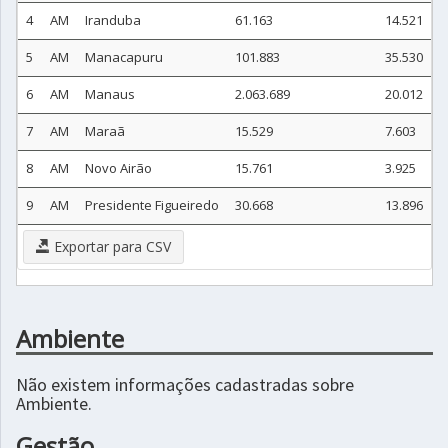
4
AM
Iranduba
61.163
14.521
5
AM
Manacapuru
101.883
35.530
6
AM
Manaus
2.063.689
20.012
7
AM
Maraã
15.529
7.603
8
AM
Novo Airão
15.761
3.925
9
AM
Presidente Figueiredo
30.668
13.896
Exportar para CSV
Ambiente
Não existem informações cadastradas sobre
Ambiente.
Gestão