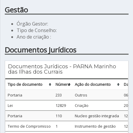
Gestão
Órgão Gestor:
Tipo de Conselho:
Ano de criação :
Documentos Jurídicos
Documentos Jurídicos - PARNA Marinho
das Ilhas dos Currais
Tipo de documento
Número
Ação do documento
Data
Portaria
233
Outros
06/0
Lei
12829
Criação
20/0
Portaria
110
Nucleo gestão integrada
12/0
Termo de Compromisso
1
Instrumento de gestão
12/0