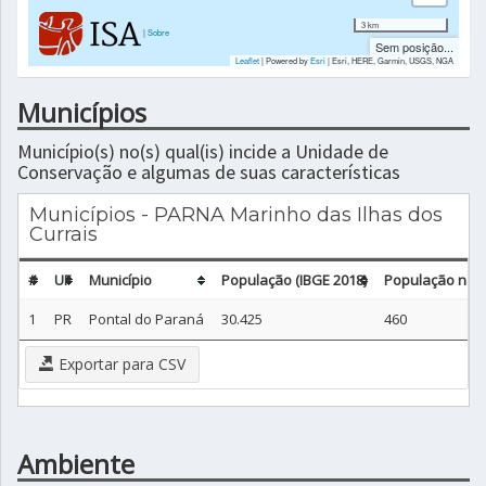
3 km
|
Sobre
Sem posição...
Leaflet
| Powered by
Esri
|
Esri, HERE, Garmin, USGS, NGA
Municípios
Município(s) no(s) qual(is) incide a Unidade de
Conservação e algumas de suas características
Municípios - PARNA Marinho das Ilhas dos
Currais
#
UF
Município
População (IBGE 2018)
População não 
1
PR
Pontal do Paraná
30.425
460
Exportar para CSV
Ambiente