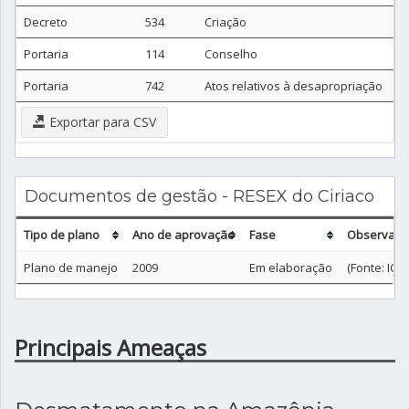
Decreto
534
Criação
Portaria
114
Conselho
Portaria
742
Atos relativos à desapropriação
Exportar para CSV
Documentos de gestão - RESEX do Ciriaco
Tipo de plano
Ano de aprovação
Fase
Observaçã
Plano de manejo
2009
Em elaboração
(Fonte: ICM
Principais Ameaças