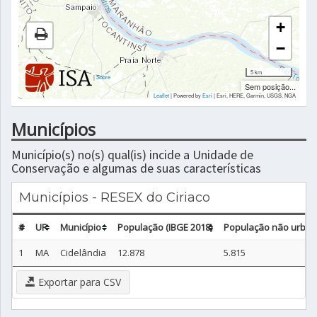
+
−
5 km
|
Sobre
Sem posição...
Leaflet
| Powered by
Esri
|
Esri, HERE, Garmin, USGS, NGA
Municípios
Município(s) no(s) qual(is) incide a Unidade de
Conservação e algumas de suas características
Municípios - RESEX do Ciriaco
#
UF
Município
População (IBGE 2018)
População não urbana
1
MA
Cidelândia
12.878
5.815
Exportar para CSV