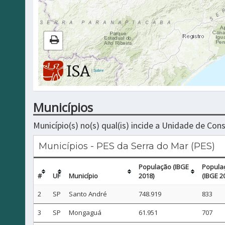
|
Sobre
Municípios
Município(s) no(s) qual(is) incide a Unidade de Co
Municípios - PES da Serra do Mar (PES)
População (IBGE
Popula
#
UF
Município
2018)
(IBGE 2
2
SP
Santo André
748.919
833
3
SP
Mongaguá
61.951
707