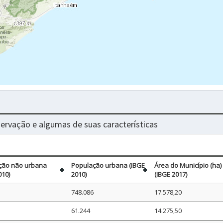
nservação e algumas de suas características
ção não urbana
População urbana (IBGE
Área do Município (ha)
010)
2010)
(IBGE 2017)
748.086
17.578,20
61.244
14.275,50