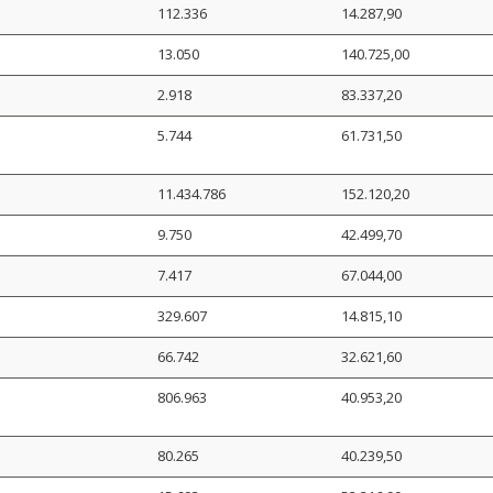
112.336
14.287,90
13.050
140.725,00
2.918
83.337,20
5.744
61.731,50
11.434.786
152.120,20
9.750
42.499,70
7.417
67.044,00
329.607
14.815,10
66.742
32.621,60
806.963
40.953,20
80.265
40.239,50