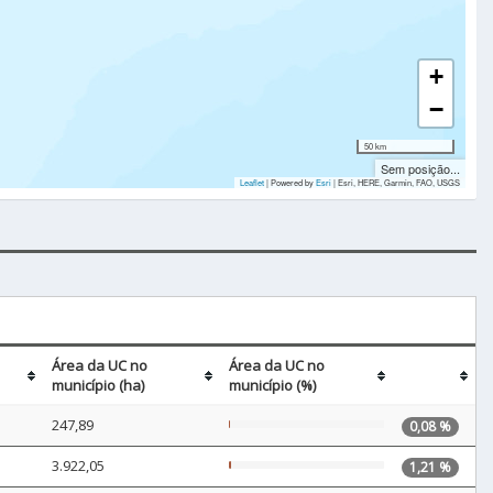
+
−
50 km
Sem posição...
Leaflet
| Powered by
Esri
|
Esri, HERE, Garmin, FAO, USGS
Área da UC no
Área da UC no
município (ha)
município (%)
247,89
0,08 %
3.922,05
1,21 %