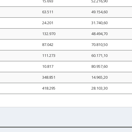
15.693
52.216,90
63.511
49.154,60
24.201
31.740,60
132.970
48.494,70
87.042
70.810,50
111.273
60.171,10
10.817
80.957,60
348.851
14.965,20
418.295
28.103,30