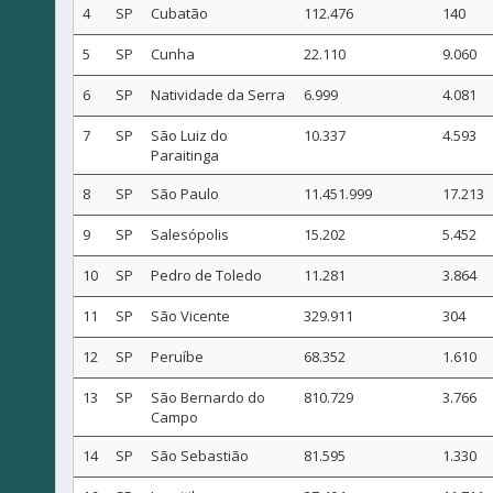
4
SP
Cubatão
112.476
140
5
SP
Cunha
22.110
9.060
6
SP
Natividade da Serra
6.999
4.081
7
SP
São Luiz do
10.337
4.593
Paraitinga
8
SP
São Paulo
11.451.999
17.213
9
SP
Salesópolis
15.202
5.452
10
SP
Pedro de Toledo
11.281
3.864
11
SP
São Vicente
329.911
304
12
SP
Peruíbe
68.352
1.610
13
SP
São Bernardo do
810.729
3.766
Campo
14
SP
São Sebastião
81.595
1.330