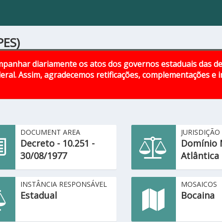
PES)
panhar diariamente os atos dos governos estaduais das d
eral. Assim, agradecemos retificações, complementações e
DOCUMENT AREA
JURISDIÇÃO
Decreto - 10.251 -
Domínio 
30/08/1977
Atlântica
INSTÂNCIA RESPONSÁVEL
MOSAICOS
Estadual
Bocaina