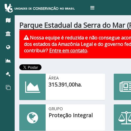
Toggle
navigation
Parque Estadual da Serra do Mar (
Nossa equipe é reduzida e não consegue acom
dos estados da Amazônia Legal e do governo fed
contribuir?
Entre em contato
.
ÁREA
315.391,00ha.
GRUPO
Proteção Integral