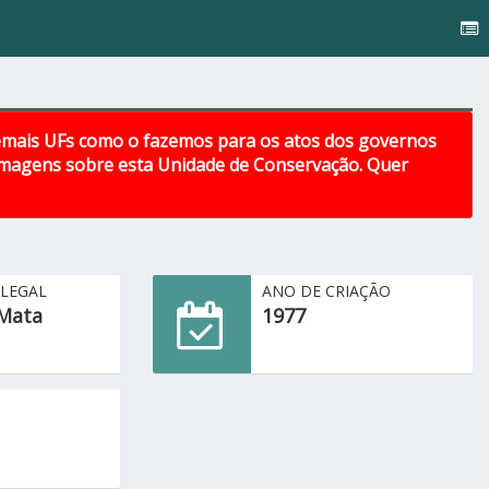
emais UFs como o fazemos para os atos dos governos
 imagens sobre esta Unidade de Conservação. Quer
 LEGAL
ANO DE CRIAÇÃO
Mata
1977