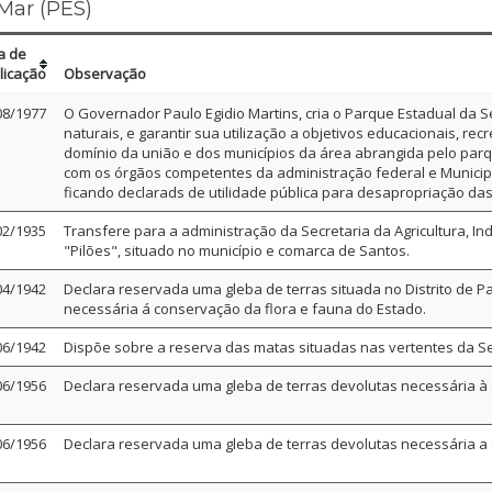
Mar (PES)
a de
licação
Observação
08/1977
O Governador Paulo Egidio Martins, cria o Parque Estadual da Se
naturais, e garantir sua utilização a objetivos educacionais, recr
domínio da união e dos municípios da área abrangida pelo parqu
com os órgãos competentes da administração federal e Municip
ficando declarads de utilidade pública para desapropriação das 
02/1935
Transfere para a administração da Secretaria da Agricultura, I
"Pilões", situado no município e comarca de Santos.
04/1942
Declara reservada uma gleba de terras situada no Distrito de P
necessária á conservação da flora e fauna do Estado.
06/1942
Dispõe sobre a reserva das matas situadas nas vertentes da S
06/1956
Declara reservada uma gleba de terras devolutas necessária à 
06/1956
Declara reservada uma gleba de terras devolutas necessária a 