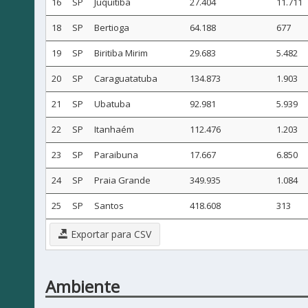
16
SP
Juquitiba
27.404
11.711
18
SP
Bertioga
64.188
677
19
SP
Biritiba Mirim
29.683
5.482
20
SP
Caraguatatuba
134.873
1.903
21
SP
Ubatuba
92.981
5.939
22
SP
Itanhaém
112.476
1.203
23
SP
Paraibuna
17.667
6.850
24
SP
Praia Grande
349.935
1.084
25
SP
Santos
418.608
313
Exportar para CSV
Ambiente