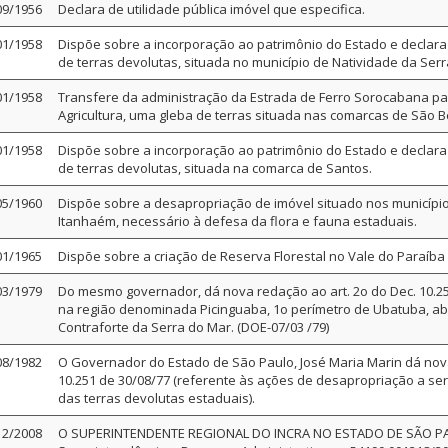
09/1956
Declara de utilidade pública imóvel que especifica.
01/1958
Dispõe sobre a incorporação ao patrimônio do Estado e declara
de terras devolutas, situada no município de Natividade da Serr
01/1958
Transfere da administração da Estrada de Ferro Sorocabana para
Agricultura, uma gleba de terras situada nas comarcas de São
01/1958
Dispõe sobre a incorporação ao patrimônio do Estado e declara
de terras devolutas, situada na comarca de Santos.
05/1960
Dispõe sobre a desapropriação de imóvel situado nos municípios
Itanhaém, necessário à defesa da flora e fauna estaduais.
01/1965
Dispõe sobre a criação de Reserva Florestal no Vale do Paraíba
03/1979
Do mesmo governador, dá nova redação ao art. 2o do Dec. 10.25
na região denominada Picinguaba, 1o perímetro de Ubatuba, ab
Contraforte da Serra do Mar. (DOE-07/03 /79)
08/1982
O Governador do Estado de São Paulo, José Maria Marin dá nova
10.251 de 30/08/77 (referente às ações de desapropriação a sere
das terras devolutas estaduais).
12/2008
O SUPERINTENDENTE REGIONAL DO INCRA NO ESTADO DE SÃO PAU