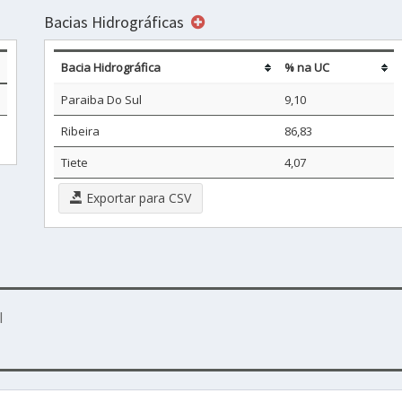
Bacias Hidrográficas
Bacia Hidrográfica
% na UC
Paraiba Do Sul
9,10
Ribeira
86,83
Tiete
4,07
Exportar para CSV
l