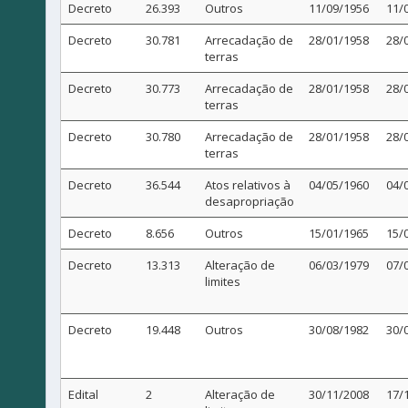
Decreto
26.393
Outros
11/09/1956
11/
Decreto
30.781
Arrecadação de
28/01/1958
28/
terras
Decreto
30.773
Arrecadação de
28/01/1958
28/
terras
Decreto
30.780
Arrecadação de
28/01/1958
28/
terras
Decreto
36.544
Atos relativos à
04/05/1960
04/
desapropriação
Decreto
8.656
Outros
15/01/1965
15/
Decreto
13.313
Alteração de
06/03/1979
07/
limites
Decreto
19.448
Outros
30/08/1982
30/
Edital
2
Alteração de
30/11/2008
17/