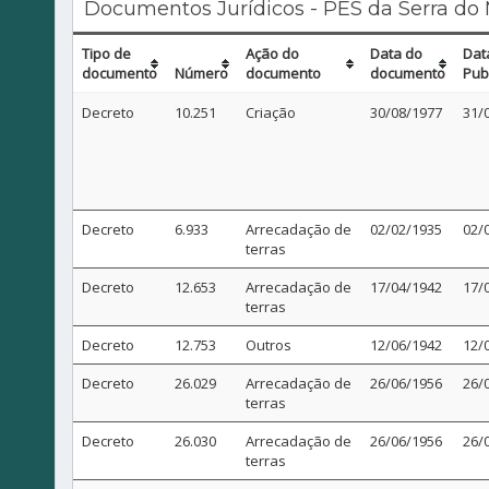
Documentos Jurídicos - PES da Serra do 
Tipo de
Ação do
Data do
Dat
documento
Número
documento
documento
Pub
Decreto
10.251
Criação
30/08/1977
31/
Decreto
6.933
Arrecadação de
02/02/1935
02/
terras
Decreto
12.653
Arrecadação de
17/04/1942
17/
terras
Decreto
12.753
Outros
12/06/1942
12/
Decreto
26.029
Arrecadação de
26/06/1956
26/
terras
Decreto
26.030
Arrecadação de
26/06/1956
26/
terras