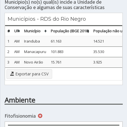
Município(s) no(s) qual(is) incide a Unidade de
Conservação e algumas de suas características
Municípios - RDS do Rio Negro
#
UF
Município
População (IBGE 2018)
População não urba
1
AM
Iranduba
61.163
14.521
2
AM
Manacapuru
101.883
35.530
3
AM
Novo Airão
15.761
3.925
Exportar para CSV
Ambiente
Fitofisionomia