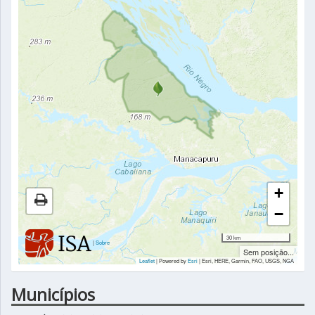
+
−
30 km
|
Sobre
Sem posição...
Leaflet
| Powered by
Esri
|
Esri, HERE, Garmin, FAO, USGS, NGA
Municípios