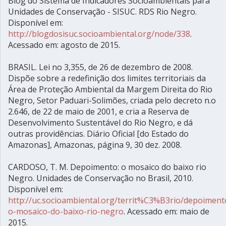
Blog do Sistema de Indicadores Socioambientais para
Unidades de Conservação - SISUC. RDS Rio Negro.
Disponível em:
http://blogdosisuc.socioambiental.org/node/338
.
Acessado em: agosto de 2015.
BRASIL. Lei no 3,355, de 26 de dezembro de 2008.
Dispõe sobre a redefinição dos limites territoriais da
Área de Proteção Ambiental da Margem Direita do Rio
Negro, Setor Paduari-Solimões, criada pelo decreto n.o
2.646, de 22 de maio de 2001, e cria a Reserva de
Desenvolvimento Sustentável do Rio Negro, e dá
outras providências. Diário Oficial [do Estado do
Amazonas], Amazonas, página 9, 30 dez. 2008.
CARDOSO, T. M. Depoimento: o mosaico do baixo rio
Negro. Unidades de Conservação no Brasil, 2010.
Disponível em:
http://uc.socioambiental.org/territ%C3%B3rio/depoiment
o-mosaico-do-baixo-rio-negro
. Acessado em: maio de
2015.