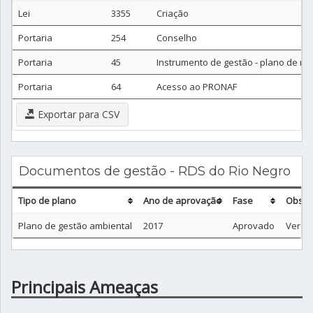
Lei
3355
Criação
Portaria
254
Conselho
Portaria
45
Instrumento de gestão - plano de m
Portaria
64
Acesso ao PRONAF
Exportar para CSV
Documentos de gestão - RDS do Rio Negro
Tipo de plano
Ano de aprovação
Fase
Obser
Plano de gestão ambiental
2017
Aprovado
Ver si
Principais Ameaças